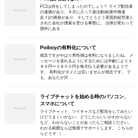
FC2は何をしてしまったのでしょう？ ライブ配信者
の逮捕があり、９月に入って違法動画(著作権違
反？)の摘発があり、そしてとうとう実質的経営者と
された会社が捜索を受ける事態に。 法律が変わって
国外にある …
Poiboyの有料化について
残念ですがやはり男性側は有料になりましたね。 メ
ッセージを送れるようにするためには年齢により４
８０円〜３８００円を毎月払う必要があるようで
す。 有料化がダメとは言いませんが残念です。 で
も、あなたが沢 …
ライブチャットを始める時のパソコン、
スマホについて
ライブチャット、ツイキャスなど配信をしてみたい
けどうまくいかない、どうしたらいいかわからない
など、わからないことがあったらご相談ください。
わかる範囲ならば無償でサポートします。 こちらか
らどうぞ （ …