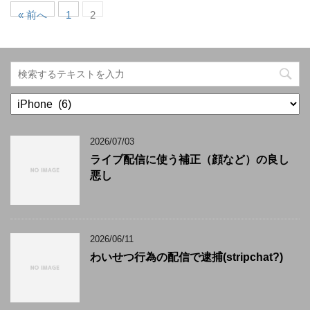
« 前へ
1
2
カ
テ
ゴ
2026/07/03
リ
ー
ライブ配信に使う補正（顔など）の良し
悪し
2026/06/11
わいせつ行為の配信で逮捕(stripchat?)