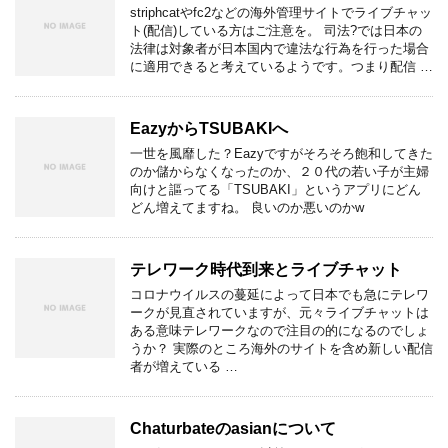
striphcatやfc2などの海外管理サイトでライブチャッ
ト(配信)している方はご注意を。 司法?では日本の
法律は対象者が日本国内で違法な行為を行った場合
に適用できると考えているようです。つまり配信 …
EazyからTSUBAKIへ
一世を風靡した？Eazyですがそろそろ飽和してきた
のか儲からなくなったのか、２０代の若い子が主婦
向けと謳ってる「TSUBAKI」というアプリにどん
どん増えてますね。 良いのか悪いのかw
テレワーク時代到来とライブチャット
コロナウイルスの蔓延によって日本でも急にテレワ
ークが見直されていますが、元々ライブチャットは
ある意味テレワークなので注目の的になるのでしょ
うか？ 実際のところ海外のサイトを含め新しい配信
者が増えている …
Chaturbateのasianについて