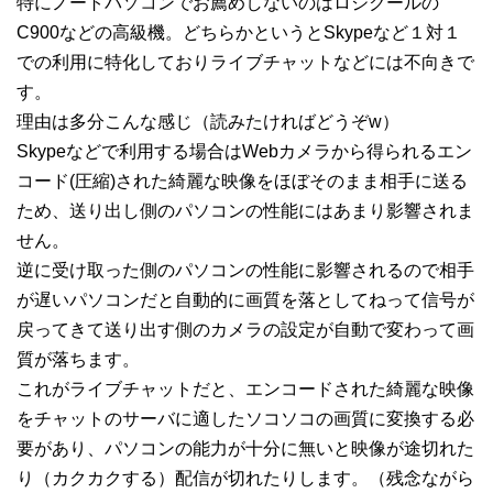
特にノートパソコンでお薦めしないのはロジクールの
C900などの高級機。どちらかというとSkypeなど１対１
での利用に特化しておりライブチャットなどには不向きで
す。
理由は多分こんな感じ（読みたければどうぞw）
Skypeなどで利用する場合はWebカメラから得られるエン
コード(圧縮)された綺麗な映像をほぼそのまま相手に送る
ため、送り出し側のパソコンの性能にはあまり影響されま
せん。
逆に受け取った側のパソコンの性能に影響されるので相手
が遅いパソコンだと自動的に画質を落としてねって信号が
戻ってきて送り出す側のカメラの設定が自動で変わって画
質が落ちます。
これがライブチャットだと、エンコードされた綺麗な映像
をチャットのサーバに適したソコソコの画質に変換する必
要があり、パソコンの能力が十分に無いと映像が途切れた
り（カクカクする）配信が切れたりします。（残念ながら