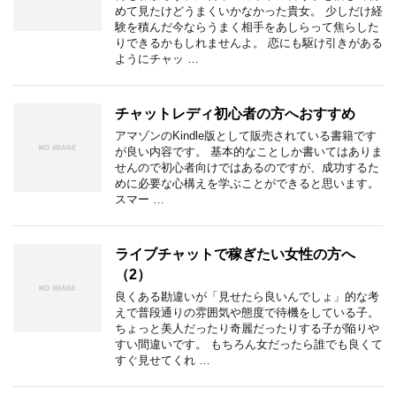
めて見たけどうまくいかなかった貴女。 少しだけ経
験を積んだ今ならうまく相手をあしらって焦らした
りできるかもしれませんよ。 恋にも駆け引きがある
ようにチャッ …
チャットレディ初心者の方へおすすめ
アマゾンのKindle版として販売されている書籍です
が良い内容です。 基本的なことしか書いてはありま
せんので初心者向けではあるのですが、成功するた
めに必要な心構えを学ぶことができると思います。
スマー …
ライブチャットで稼ぎたい女性の方へ
（2）
良くある勘違いが「見せたら良いんでしょ」的な考
えで普段通りの雰囲気や態度で待機をしている子。
ちょっと美人だったり奇麗だったりする子が陥りや
すい間違いです。 もちろん女だったら誰でも良くて
すぐ見せてくれ …